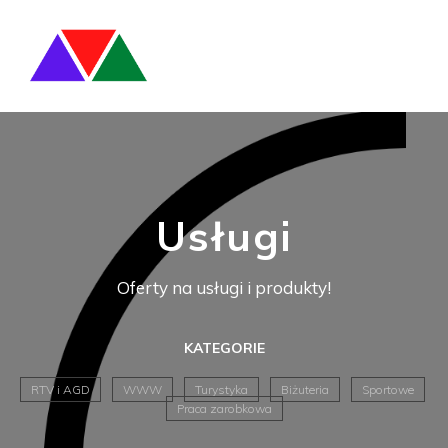
Usługi
Oferty na usługi i produkty!
KATEGORIE
RTV i AGD
WWW
Turystyka
Biżuteria
Sportowe
Praca zarobkowa