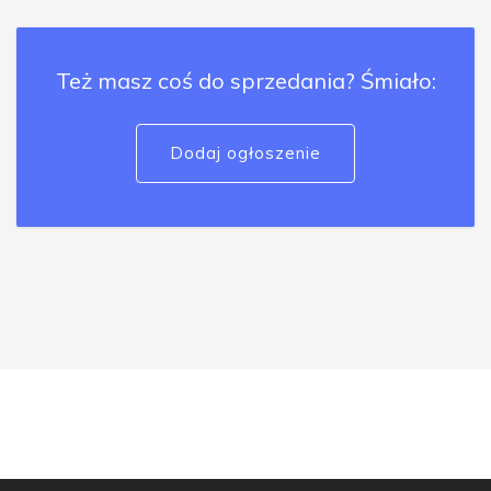
Też masz coś do sprzedania? Śmiało:
Dodaj ogłoszenie