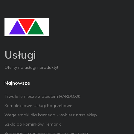
Usługi
Oferty na usługi i produkty!
Najnowsze
Trwałe lemiesze z atestem HARDOX®
Kompleksowe Usługi Pogrzebowe
Wege smaki dla każdego - wybierz nasz sklep
Szkło do kominków Temprix
Promocje sezonowe na owoce i warzywa