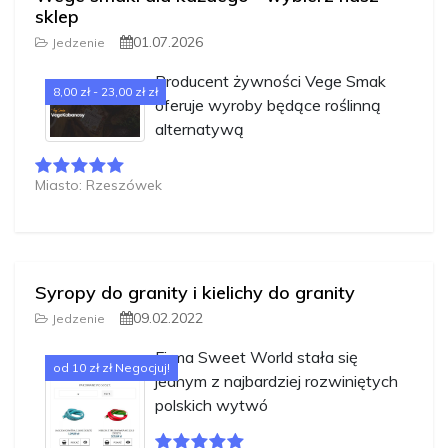
sklep
01.07.2026
Jedzenie
Producent żywności Vege Smak
8,00 zł - 23,00 zł zł
oferuje wyroby będące roślinną
alternatywą
Miasto: Rzeszówek
Syropy do granity i kielichy do granity
09.02.2022
Jedzenie
Firma Sweet World stała się
od 10 zł zł Negocjuj!
jednym z najbardziej rozwiniętych
polskich wytwó