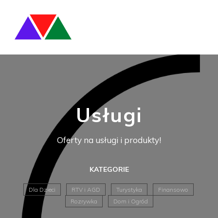
Usługi
Oferty na usługi i produkty!
KATEGORIE
Dla Dzieci
RTV i AGD
Turystyka
Finansowo
Rozrywka
Dom i Ogród