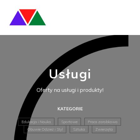
Usługi
Oferty na usługi i produkty!
KATEGORIE
Edukacja i Nauka
Sportowe
Praca zarobkowa
Obuwie Odzież i Styl
Sztuka
Zwierzęta