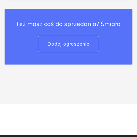
Też masz coś do sprzedania? Śmiało:
Dodaj ogłoszenie