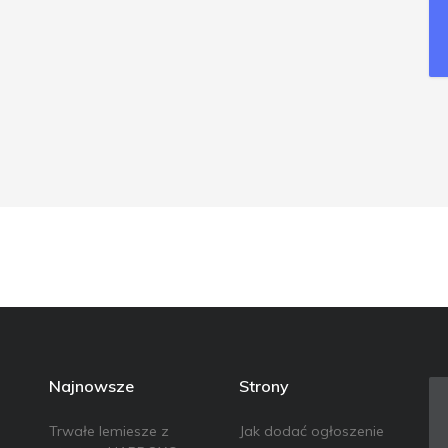
Najnowsze
Strony
Trwałe lemiesze z
Jak dodać ogłoszenie