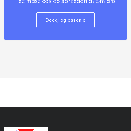
Też masz coś do sprzedania? Śmiało:
Dodaj ogłoszenie