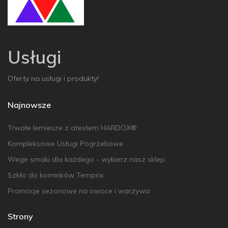
Usługi
Oferty na usługi i produkty!
Najnowsze
Trwałe lemiesze z atestem HARDOX®
Kompleksowe Usługi Pogrzebowe
Wege smaki dla każdego - wybierz nasz sklep
Szkło do kominków Temprix
Promocje sezonowe na owoce i warzywa
Strony