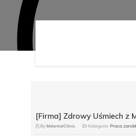
[Firma] Zdrowy Uśmiech z M
By
MdentalClinic
Kategoria
Praca zaro