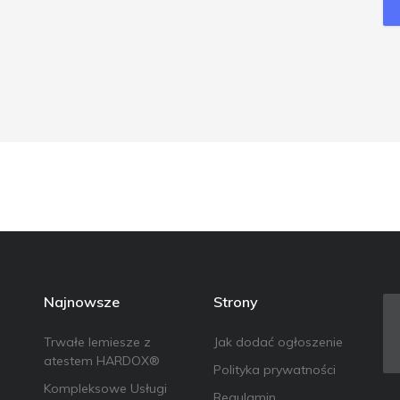
Najnowsze
Strony
Trwałe lemiesze z
Jak dodać ogłoszenie
atestem HARDOX®
Polityka prywatności
Kompleksowe Usługi
Regulamin