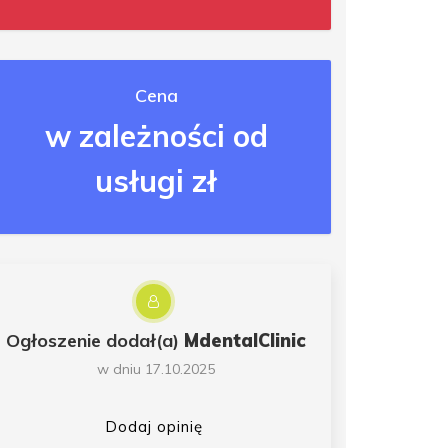
Cena
w zależności od
usługi zł
Ogłoszenie dodał(a)
MdentalClinic
w dniu 17.10.2025
Dodaj opinię