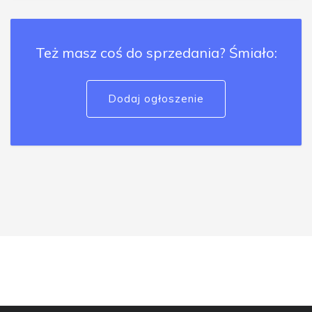
Też masz coś do sprzedania? Śmiało:
Dodaj ogłoszenie